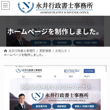
コ
ナ
ン
ビ
テ
ゲ
ン
ー
ツ
シ
へ
ョ
ホームページを制作しました。
ス
ン
キ
に
ッ
移
プ
動
永井行政書士事務所
更新情報
お知らせ
ホームページを制作しました。